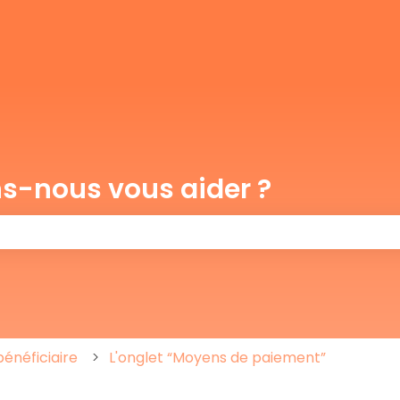
-nous vous aider ?
e champ de recherche est vide.
bénéficiaire
L'onglet “Moyens de paiement”