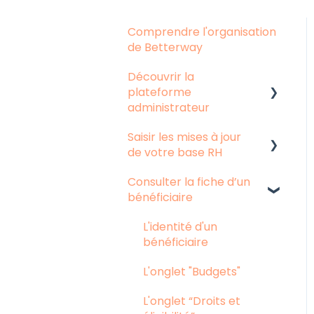
Comprendre l'organisation
de Betterway
Découvrir la
plateforme
administrateur
Saisir les mises à jour
Les différentes
de votre base RH
rubriques de la
plateforme
Consulter la fiche d’un
L'intégration d'un
bénéficiaire
Le compte de mobilité
collaborateur
La sortie d'un
L'identité d'un
collaborateur
bénéficiaire
L'onglet "Budgets"
L'onglet “Droits et