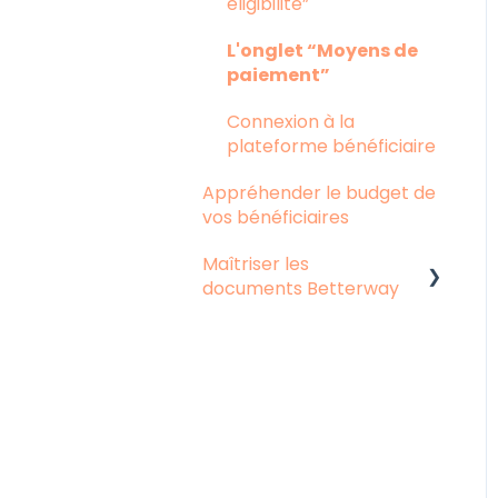
éligibilité”
L'onglet “Moyens de
paiement”
Connexion à la
plateforme bénéficiaire
Appréhender le budget de
vos bénéficiaires
Maîtriser les
documents Betterway
Informations transmises
en paie
Information transmises
en comptabilité